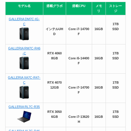
モデル名
搭載グラボ
搭載CPU
メモ
ストレー
リ
ジ
GALLERIA DM7C-IG-
C
1TB
インテルUH
Core i7-14700
16GB
SSD
D
F
GALLERIA RM7C-R46
-C
RTX 4060
1TB
8GB
Core i5-14400
16GB
SSD
F
GALLERIA XA7C-R47-
C
RTX 4070
1TB
12GB
Core i7-14700
16GB
SSD
F
GALLERIA RL7C-R35
RTX 3050
1TB
6GB
Core i7-13620
16GB
SSD
H
GALLERIA XL7C-R46