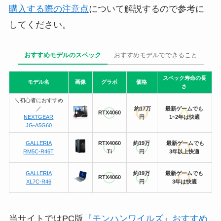
購入する際の注意点
について解説するので参考に
してください。
おすすめモデルのスペック
おすすめモデルでできること
スペック寿命の長
モデル名
画像
グラボ
価格
さ
＼初心者におすすめ
／
約17万
最新ゲームでも
RTX4060
NEXTGEAR
円
1~2年は快適
JG-A5G60
GALLERIA
RTX4060
約19万
最新ゲームでも
RM5C-R46T
Ti
円
3年以上快適
GALLERIA
約19万
最新ゲームでも
RTX4060
XL7C-R46
円
3年は快適
当サイトではPC版
『モンハンワイルズ』おすすめ